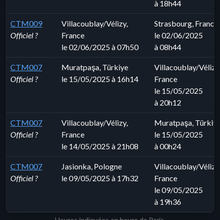
à 18h44
CTM009
Villacoublay/Vélizy,
Strasbourg, France
Officiel ?
France
le 02/06/2025
le 02/06/2025 à 07h50
à 08h44
CTM007
Muratpaşa, Türkiye
Villacoublay/Vélizy
Officiel ?
le 15/05/2025 à 16h14
France
le 15/05/2025
à 20h12
CTM007
Villacoublay/Vélizy,
Muratpaşa, Türkiy
Officiel ?
France
le 15/05/2025
le 14/05/2025 à 21h08
à 00h24
CTM007
Jasionka, Pologne
Villacoublay/Vélizy
Officiel ?
le 09/05/2025 à 17h32
France
le 09/05/2025
à 19h36
Heures indiquées en heure de Paris.