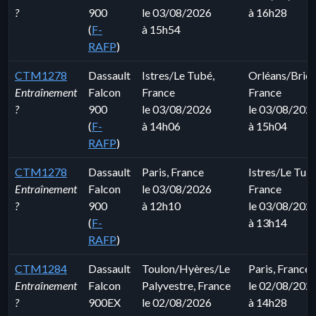
?
900
le 03/08/2026
à 16h28
(
F-
à 15h54
RAFP
)
CTM1278
Dassault
Istres/Le Tubé,
Orléans/Bricy
Entraînement
Falcon
France
France
?
900
le 03/08/2026
le 03/08/202
(
F-
à 14h06
à 15h04
RAFP
)
CTM1278
Dassault
Paris, France
Istres/Le Tub
Entraînement
Falcon
le 03/08/2026
France
?
900
à 12h10
le 03/08/202
(
F-
à 13h14
RAFP
)
CTM1284
Dassault
Toulon/Hyères/Le
Paris, France
Entraînement
Falcon
Palyvestre, France
le 02/08/202
?
900EX
le 02/08/2026
à 14h28