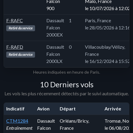
Falcon
Malo, France
900
le 10/07/2026 à 12:02
F-RAFC
Dassault
1
Paris, France
Falcon
le 28/05/2026 à 12:16
Retiré du service
2000EX
F-RAFD
Dassault
0
Villacoublay/Vélizy,
Falcon
France
Retiré du service
2000LX
le 16/12/2024 à 15:52
Heures indiquées en heure de Paris.
10 Derniers vols
Les vols les plus récemment détectés par le suivi automatique.
Indicatif
Avion
Départ
Arrivée
CTM1284
Dassault
Orléans/Bricy,
Tromsø, Nor
Entraînement
Falcon
France
le 06/08/202