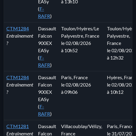
EASy
à 13h10
(
F-
RAFR
)
CTM1284
Dassault
Toulon/Hyères/Le
Toulon/Hyère
Entraînement
Falcon
Palyvestre, France
Palyvestre,
?
900EX
le 02/08/2026
France
EASy
à 10h52
le 02/08/202
(
F-
à 12h32
RAFR
)
CTM1284
Dassault
Paris, France
Hyères, Franc
Entraînement
Falcon
le 02/08/2026
le 02/08/202
?
900EX
à 09h06
à 10h12
EASy
(
F-
RAFR
)
CTM1281
Dassault
Villacoublay/Vélizy,
Paris, France
Entraînement
Falcon
France
le 31/07/202