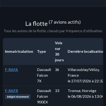
(7 avions actifs)
La flotte
Tous les avions de la flotte, classés par fréquence d'utilisation.
Vols
sur
Immatriculation
Type
Dernière localisation
30
jours
F-RAFA
Dassault
36
Villacoublay/Vélizy,
Falcon
France
7X
le 27/07/2026 à 22:32
F-RAFR
Dassault
33
Tromsø, Norvège
Falcon
le 06/08/2026 à 13:04
Intégré récemment
900EX