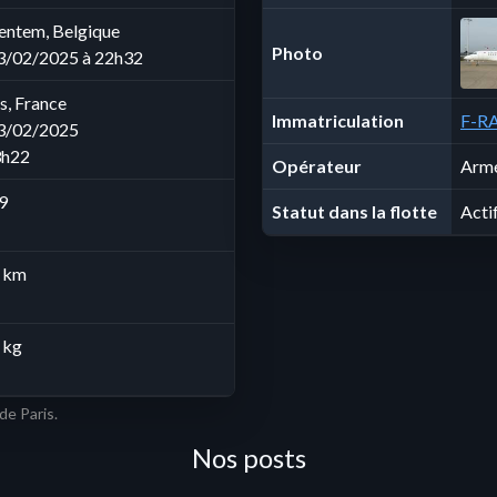
entem, Belgique
Photo
03/02/2025 à 22h32
s, France
Immatriculation
F-RA
03/02/2025
3h22
Opérateur
Armé
9
Statut dans la flotte
Acti
 km
 kg
de Paris.
Nos posts