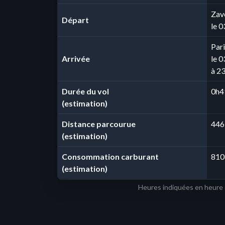
Zav
Départ
le 
Pari
Arrivée
le 
à 2
Durée du vol
0h4
(estimation)
Distance parcourue
446
(estimation)
Consommation carburant
810
(estimation)
Heures indiquées en heure 