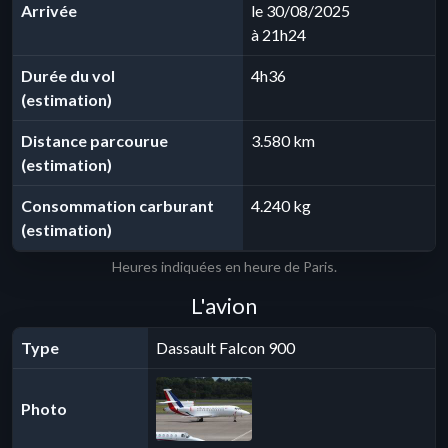
Arrivée
le 30/08/2025
à 21h24
Durée du vol
4h36
(estimation)
Distance parcourue
3.580 km
(estimation)
Consommation carburant
4.240 kg
(estimation)
Heures indiquées en heure de Paris.
L'avion
Type
Dassault Falcon 900
Photo