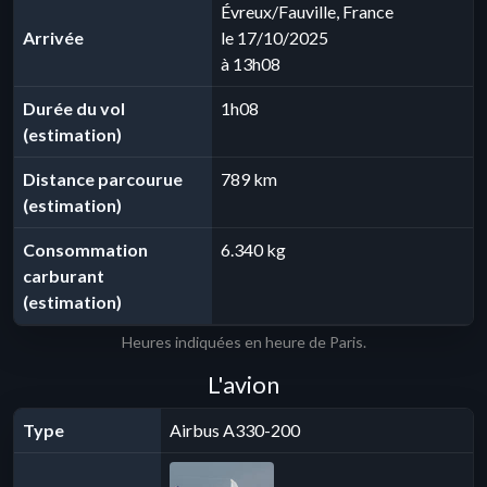
Évreux/Fauville, France
Arrivée
le 17/10/2025
à 13h08
Durée du vol
1h08
(estimation)
Distance parcourue
789 km
(estimation)
Consommation
6.340 kg
carburant
(estimation)
Heures indiquées en heure de Paris.
L'avion
Type
Airbus A330-200