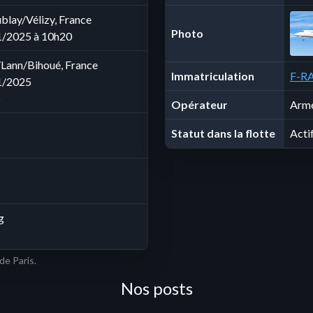
ublay/Vélizy, France
Photo
1/2025 à 10h20
/Lann/Bihoué, France
Immatriculation
F-RA
1/2025
6
Opérateur
Armé
Statut dans la flotte
Acti
g
de Paris.
Nos posts