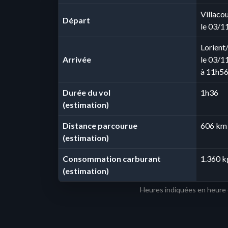
Villaco
Départ
le 03/1
Lorient
Arrivée
le 03/1
à 11h5
Durée du vol
1h36
(estimation)
Distance parcourue
606 km
(estimation)
Consommation carburant
1.360 k
(estimation)
Heures indiquées en heure 