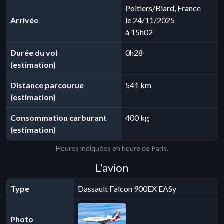
Poitiers/Biard, France
Arrivée
le 24/11/2025
à 15h02
Durée du vol
0h28
(estimation)
Distance parcourue
541 km
(estimation)
Consommation carburant
400 kg
(estimation)
Heures indiquées en heure de Paris.
L'avion
Type
Dassault Falcon 900EX EASy
Photo