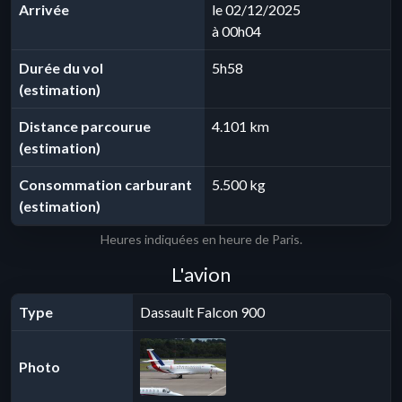
Arrivée
le 02/12/2025
à 00h04
Durée du vol
5h58
(estimation)
Distance parcourue
4.101 km
(estimation)
Consommation carburant
5.500 kg
(estimation)
Heures indiquées en heure de Paris.
L'avion
Type
Dassault Falcon 900
Photo