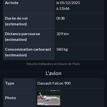
Arrivée
le 05/12/2025
à 11h46
Durée du vol
0h38
(estimation)
Distance parcourue
329 km
(estimation)
Consommation carburant
580 kg
(estimation)
Heures indiquées en heure de Paris.
L'avion
Type
Dassault Falcon 900
Photo