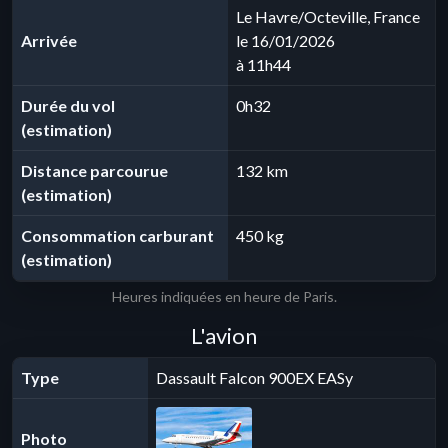
Le Havre/Octeville, France
Arrivée
le 16/01/2026
à 11h44
Durée du vol
0h32
(estimation)
Distance parcourue
132 km
(estimation)
Consommation carburant
450 kg
(estimation)
Heures indiquées en heure de Paris.
L'avion
Type
Dassault Falcon 900EX EASy
Photo