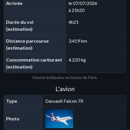
Arrivée
le 07/07/2026
à 21h20
Durée du vol
4h21
(estimation)
Distance parcourue
3.419 km
(estimation)
Consommation carburant
4.220 kg
(estimation)
Heures indiquées en heure de Paris.
L'avion
Type
Dassault Falcon 7X
Photo