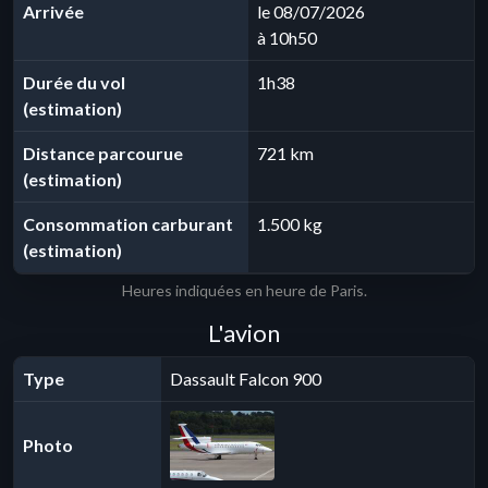
Arrivée
le 08/07/2026
à 10h50
Durée du vol
1h38
(estimation)
Distance parcourue
721 km
(estimation)
Consommation carburant
1.500 kg
(estimation)
Heures indiquées en heure de Paris.
L'avion
Type
Dassault Falcon 900
Photo